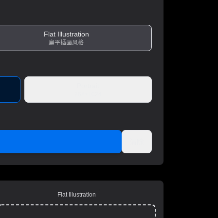
Flat Illustration
扁平插画风格
Portrait
768×1024
清除
Flat Illustration