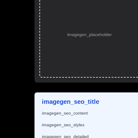
imagegen_placeholder
imagegen_seo_title
imagegen_seo_content
imagegen_seo_styles
imagegen_seo_detailed