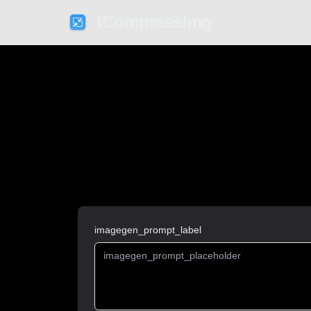
iCompressImg
imagegen_prompt_label