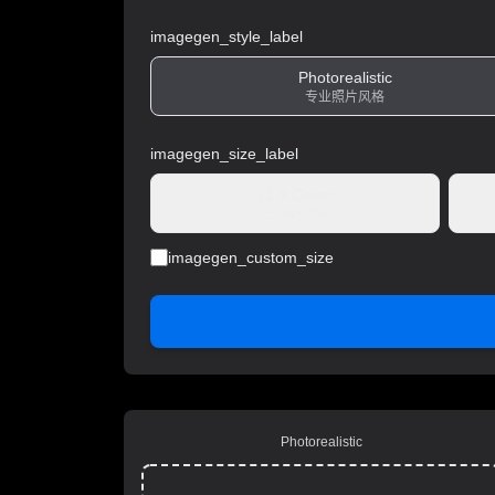
imagegen_style_label
Photorealistic
专业照片风格
imagegen_size_label
21:9 Cover
1344×576
imagegen_custom_size
Photorealistic