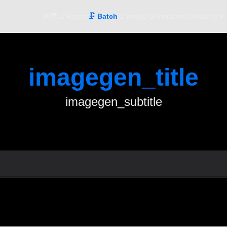
首頁
📐 Resize
🗜️ Batch
🎨 Image Generation
About
Blog ▾
imagegen_title
imagegen_subtitle