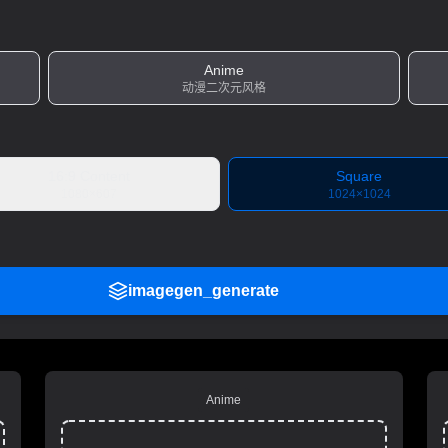
Anime
动漫二次元风格
16:9 Content
Square
1080×607
1024×1024
imagegen_generate
Anime